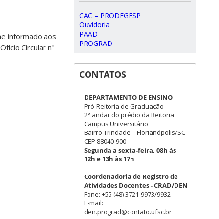
CAC – PRODEGESP
Ouvidoria
PAAD
me informado aos
PROGRAD
ício Circular nº
CONTATOS
DEPARTAMENTO DE ENSINO
Pró-Reitoria de Graduação
2° andar do prédio da Reitoria
Campus Universitário
Bairro Trindade – Florianópolis/SC
CEP 88040-900
Segunda a sexta-feira, 08h às
12h e 13h às 17h
Coordenadoria de Registro de
Atividades Docentes - CRAD/DEN
Fone: +55 (48) 3721-9973/9932
E-mail:
den.prograd@contato.ufsc.br