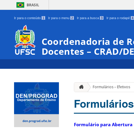
BRASIL
Ir para o conteúdo
1
Ir para o menu
2
Ir para a busca
3
Ir para o rodapé
4
Coordenadoria de Re
Docentes – CRAD/
Formulários – Efetivos
Formulários
Formulário para Abertura 