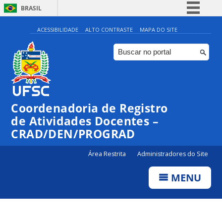
BRASIL
Simplifique!
ACESSIBILIDADE
ALTO CONTRASTE
MAPA DO SITE
Comunica BR
Participe
Acesso à informação
Legislação
Coordenadoria de Registro
Canais
de Atividades Docentes –
CRAD/DEN/PROGRAD
Área Restrita
Administradores do Site
MENU