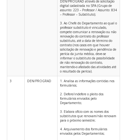
DEN/PROGRAD através de solicitação
digital cadastrada no SPA (Grupo de
assunto: 223 – Professor / Assunto: 834
– Professor – Substituto);
3. Ao Chefe do Departamento ao qual o
professor substituto é vinculado,
compete comunicar a renovação ou não
renovação do contrato do professor
substituto, até a data de término do
contrato (nos casos em que houver
solicitação de renovação e pendência de
perícia da junta médica, deve-se
informar o substituto da possibilidade
de não renovação do contrato,
mantendo-o afastado das atividades até
o resultado da perícia).
3
DEN/PROGRAD
1. Analisa as informações contidas nos
formulários;
2. Defere/indefere o pleito dos
formulários enviados pelo
Departamento;
3. Elabora ofício com os nomes dos
substitutos que renovam/não renovam
para o próximo semestre;
4. Arquivamento dos formulários
enviados pelos Departamentos;