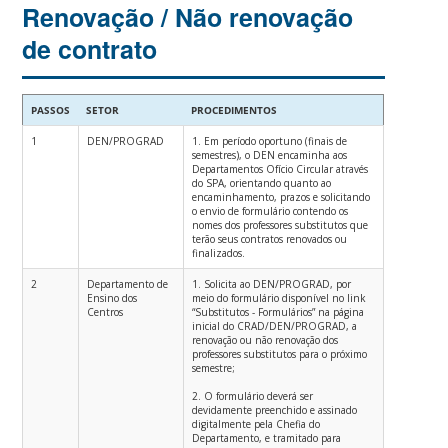
Renovação / Não renovação
de contrato
PASSOS
SETOR
PROCEDIMENTOS
1
DEN/PROGRAD
1. Em período oportuno (finais de
semestres), o DEN encaminha aos
Departamentos Ofício Circular através
do SPA, orientando quanto ao
encaminhamento, prazos e solicitando
o envio de formulário contendo os
nomes dos professores substitutos que
terão seus contratos renovados ou
finalizados.
2
Departamento de
1. Solicita ao DEN/PROGRAD, por
Ensino dos
meio do formulário disponível no link
Centros
“Substitutos - Formulários” na página
inicial do CRAD/DEN/PROGRAD, a
renovação ou não renovação dos
professores substitutos para o próximo
semestre;
2. O formulário deverá ser
devidamente preenchido e assinado
digitalmente pela Chefia do
Departamento, e tramitado para