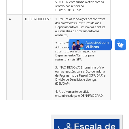
5. O DEN encaminha o ofício com os
renova/não renova ao
DDP/PRODEGESP.
4
DDP/PRODEGESP
1. Realiza as renovações dos contratos
dos professores substitutos de cada
Departamento de Ensino dos Centros
ou formaliza o encerramento dos
contratos;
2. (RENOVA) Encaminha os Termos
Aditivos de Contrato de cada professor
substituto aos seus respectivos
Departamentos/Centros para
assinatura - via SPA;
3. (NÃO RENOVA) Encaminha ofício
com as rescisões para a Coordenadoria
de Pagamento de Pessoal (CPP/DAP) e
Divisão de Benefícios e Licenças
(DBL/DAP);
4. Arquivamento do ofício
encaminhado pelo DEN/PROGRAD.