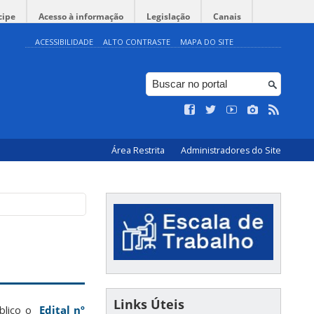
cipe
Acesso à informação
Legislação
Canais
ACESSIBILIDADE
ALTO CONTRASTE
MAPA DO SITE
Área Restrita
Administradores do Site
Links Úteis
blico o
Edital nº