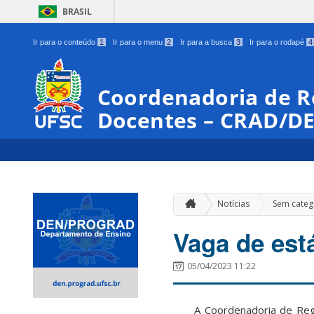
BRASIL
Ir para o conteúdo
1
Ir para o menu
2
Ir para a busca
3
Ir para o rodapé
4
Coordenadoria de Re
Docentes – CRAD/
Notícias
Sem categ
Vaga de est
05/04/2023 11:22
A Coordenadoria de Re