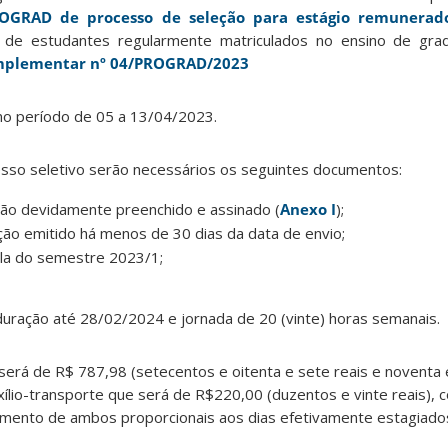
PROGRAD
de processo de seleção para estágio remunerad
o de estudantes regularmente matriculados no ensino de gra
omplementar nº 04/PROGRAD/2023
 no período de 05 a 13/04/2023.
cesso seletivo serão necessários os seguintes documentos:
ição devidamente preenchido e assinado (
Anexo I
);
ção emitido há menos de 30 dias da data de envio;
la do semestre 2023/1;
duração até 28/02/2024 e jornada de 20 (vinte) horas semanais.
será de R$ 787,98 (setecentos e oitenta e sete reais e noventa 
xílio-transporte que será de R$220,00 (duzentos e vinte reais),
mento de ambos proporcionais aos dias efetivamente estagiados