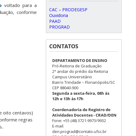
o
voltado para a
CAC – PRODEGESP
duação, conforme
Ouvidoria
PAAD
PROGRAD
CONTATOS
DEPARTAMENTO DE ENSINO
Pró-Reitoria de Graduação
2° andar do prédio da Reitoria
Campus Universitário
Bairro Trindade – Florianópolis/SC
CEP 88040-900
Segunda a sexta-feira, 08h às
12h e 13h às 17h
Coordenadoria de Registro de
e oito centavos)
Atividades Docentes - CRAD/DEN
 conforme regras
Fone: +55 (48) 3721-9973/9932
E-mail:
..
den.prograd@contato.ufsc.br